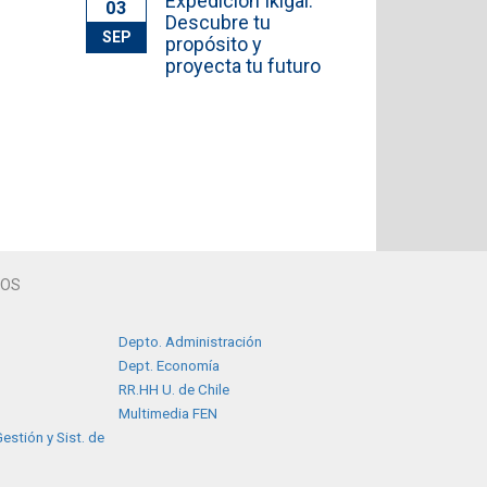
Expedición Ikigai:
03
Descubre tu
SEP
propósito y
proyecta tu futuro
TOS
Depto. Administración
Dept. Economía
RR.HH U. de Chile
Multimedia FEN
estión y Sist. de