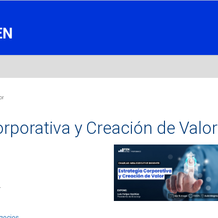
EN
or
orporativa y Creación de Valor
.
gocios