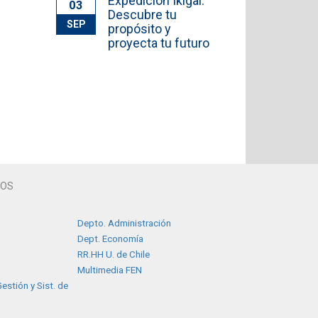
Expedición Ikigai:
03
Descubre tu
SEP
propósito y
proyecta tu futuro
TOS
Depto. Administración
Dept. Economía
RR.HH U. de Chile
Multimedia FEN
estión y Sist. de