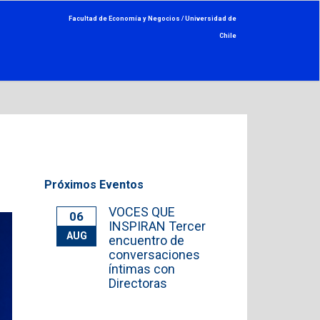
Facultad de Economía y Negocios /
Universidad de
Chile
Próximos Eventos
VOCES QUE
06
INSPIRAN Tercer
AUG
encuentro de
conversaciones
íntimas con
Directoras