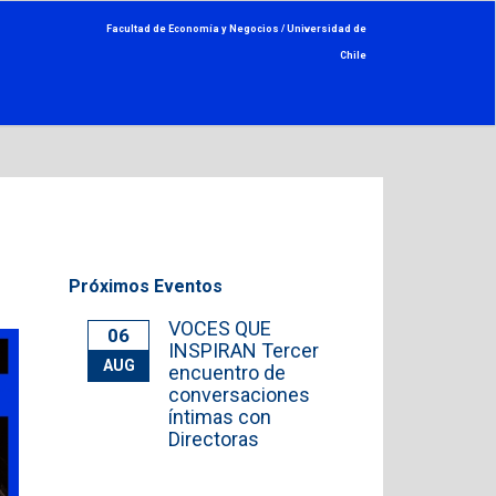
Facultad de Economía y Negocios /
Universidad de
Chile
Próximos Eventos
VOCES QUE
06
INSPIRAN Tercer
AUG
encuentro de
conversaciones
íntimas con
Directoras