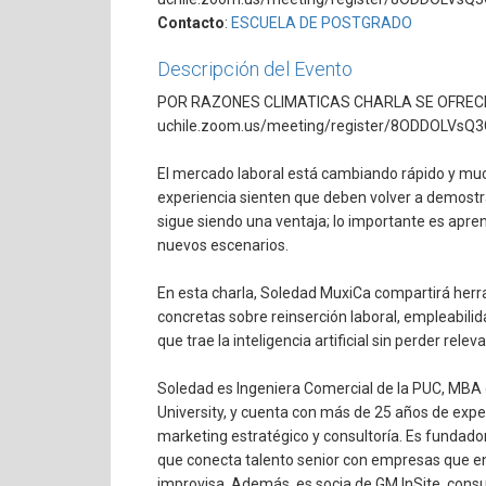
Contacto
:
ESCUELA DE POSTGRADO
Descripción del Evento
POR RAZONES CLIMATICAS CHARLA SE OFRECERA
uchile.zoom.us/meeting/register/8ODDOLVsQ3
El mercado laboral está cambiando rápido y mu
experiencia sienten que deben volver a demostrar
sigue siendo una ventaja; lo importante es aprend
nuevos escenarios.
En esta charla, Soledad MuxiCa compartirá herr
concretas sobre reinserción laboral, empleabili
que trae la inteligencia artificial sin perder relev
Soledad es Ingeniera Comercial de la PUC, MBA d
University, y cuenta con más de 25 años de exp
marketing estratégico y consultoría. Es fundad
que conecta talento senior con empresas que en
improvisa. Además, es socia de GM InSite, consu