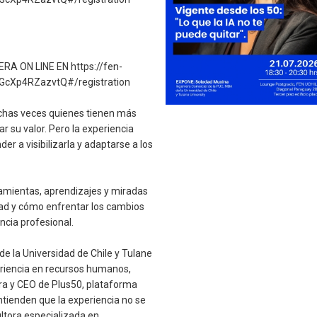
 ON LINE EN https://fen-
GcXp4RZazvtQ#/registration
chas veces quienes tienen más
 su valor. Pero la experiencia
er a visibilizarla y adaptarse a los
amientas, aprendizajes y miradas
dad y cómo enfrentar los cambios
ancia profesional.
e la Universidad de Chile y Tulane
eriencia en recursos humanos,
ora y CEO de Plus50, plataforma
tienden que la experiencia no se
ltora especializada en