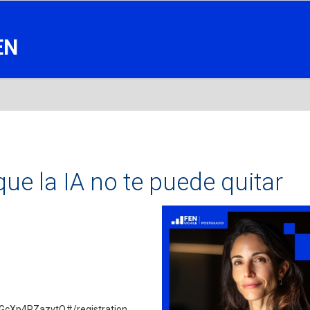
EN
 que la IA no te puede quitar
GcXp4RZazvtQ#/registration