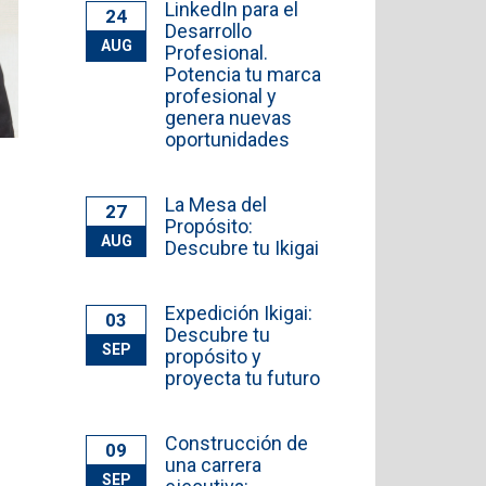
LinkedIn para el
24
Desarrollo
AUG
Profesional.
Potencia tu marca
profesional y
genera nuevas
oportunidades
La Mesa del
27
Propósito:
AUG
Descubre tu Ikigai
Expedición Ikigai:
03
Descubre tu
SEP
propósito y
proyecta tu futuro
Construcción de
09
una carrera
SEP