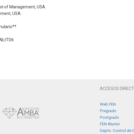
ool of Management, USA.
ement, USA.
rmulario**
4NLtTD6
ACCESOS DIREC
Web FEN
Pregrado
Postgrado
FEN Alumni
Depto. Control de G